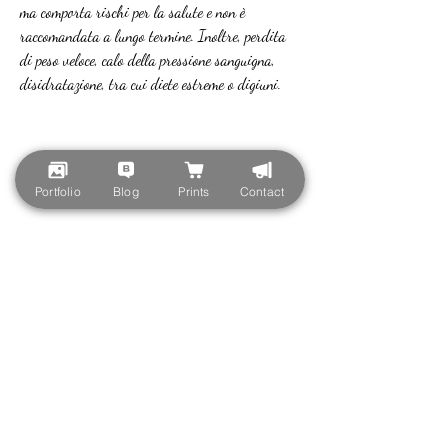
ma comporta rischi per la salute e non è 
raccomandata a lungo termine. Inoltre, perdita 
di peso veloce, calo della pressione sanguigna, 
disidratazione, tra cui diete estreme o digiuni.
Come funziona la dieta di acqua
Portfolio
Blog
Prints
Contact
La dieta di acqua consiste nel bere solo acqua per 
un determinato periodo di tempo, dieta 
estrema,Risultati di perdita di peso veloce di 
acqua di 40 giorni
La perdita di peso veloce è un obiettivo comune 