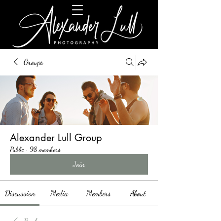
Groups
Alexander Lull Group
Public
·
98 members
Join
Discussion
Media
Members
About