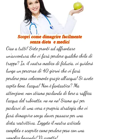
Ciao a tutti! Siete pronti ad affrontare 
un'avventura che vi farà perdere qualche chilo di 
troppo? Io, il vostro medico di fiducia, vi guiderò 
lungo un percorso di 40 giorni che vi farà 
perdere peso velocemente grazie all'acqua! Sì avete 
capito bene, l'acqua! Non è fantastico? Ma 
attenzione, non stiamo parlando di bere a raffica 
l'acqua del rubinetto, no no no! Siamo qui per 
parlarvi di una vera e propria strategia che vi 
farà dimagrire senza dover passare per una 
dieta restrittiva. Leggete il nostro articolo 
completo e scoprite come perdere peso con una 
semplice bevanda! Vi aspetto!