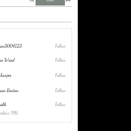
tran3004123
Follow
004123
lan Wood
Follow
 harper
Follow
son Boston
Follow
habh
Follow
mbers (98)