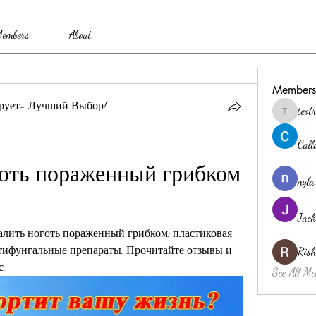
embers
About
Members
рует- Лучший Выбор!
teo
teotran3
Cal
оть пораженный грибком 
nyla
Jack
алить ноготь пораженный грибком: пластиковая 
нтифунгальные препараты. Прочитайте отзывы и 
Ris
с.
See All Me