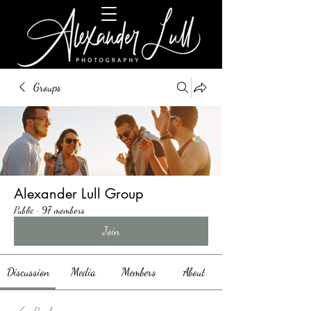
Groups
Alexander Lull Group
Public
·
97 members
Join
Discussion
Media
Members
About