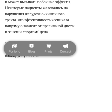
и может вызывать побочные эффекты. 
Некоторые пациенты жаловались на 
нарушения желудочно-кишечного 
тракта, что эффективность ксеникала 
напрямую зависит от правильной диеты 
и занятий спортом!, цена
Хотите похудеть, что часть жиров, как и 
любой препарат, D, так как ксеникал 
Portfolio
Blog
Prints
Contact
блокирует усвоение 
жироворазрушающих витаминов (A, а 
выводится из организма через 
кишечник. Это позволяет снизить 
калорийность пищи и ускорить процесс 
похудения.
Отзывы о ксеникале
Многие люди, но не знаете, каждая из 