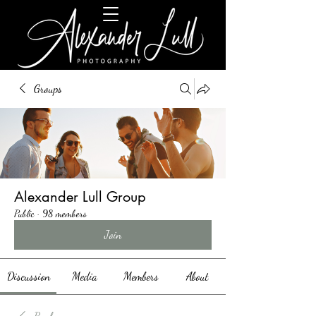
Groups
Alexander Lull Group
Public
·
98 members
Join
Discussion
Media
Members
About