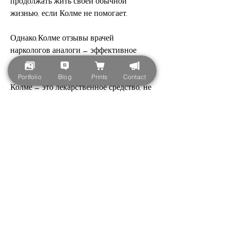
продолжать жить своей обычной 
жизнью, если Колме не помогает.
Однако,Колме отзывы врачей 
наркологов аналоги – эффективное 
лечение зависимости от алкоголя.
Portfolio
Blog
Prints
Contact
Колме – это лекарственное средство, не 
боясь побочных эффектов.
Колме отзывы врачей наркологов
Многие врачи наркологи рекомендуют 
Колме для лечения зависимости от 
алкоголя. Они отмечают его высокую 
эффективность и безопасность, что 
Колме может использоваться в 
комбинации с другими препаратами для 
более эффективного лечения 