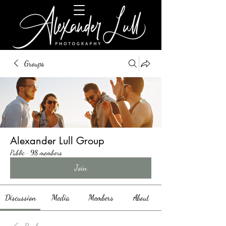
Groups
Alexander Lull Group
Public
·
98 members
Join
Discussion
Media
Members
About