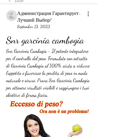
Back
Администрация Гарантирует-
Лучший Выбор!
September 13, 2023
Snr garcinia cambogia
Snr Garcinia Cambogia - Il potente integratore 
per il controllo del peso. Formulato con estratto 
di Garcinia Cambogia al 100%, aiuta a ridurre 
l'appetito e favorisce la perdita di peso in modo 
naturale e sicuro. Prova Snr Garcinia Cambogia 
per ottenere risultati visibili e raggiungere i tuoi 
obiettivi di forma fisica.