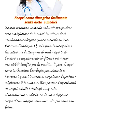
Se stai cercando un modo naturale per perdere 
peso e migliorare la tua salute, allora devi 
assolutamente leggere questo articolo su Snr 
Garcinia Cambogia. Questo potente integratore 
ha catturato l'attenzione di molti esperti di 
benessere e appassionati di fitness per i suoi 
incredibili benefici per la perdita di peso. Scopri 
come la Garcinia Cambogia può aiutarti a 
bruciare i grassi in eccesso, sopprimere l'appetito e 
migliorare il tuo umore. Non perdere l'opportunità 
di scoprire tutti i dettagli su questo 
straordinario prodotto, continua a leggere e 
inizia il tuo viaggio verso una vita più sana e in 
forma.