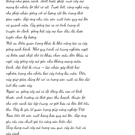
thống như giâm cành, chiết hoặc ghép, nuôi cấy mô 
mang lại nhiều lợi thế rõ rệt. Trước hết, công nghệ này 
cho phép nhân giống với số lượng rất lớn trong thời 
gian ngắn, đáp ứng nhu cầu sản xuất trên quy mô lớn 
và quanh năm. Cây giống tạo ra có tính trạng di 
truyền ổn định, giống hệt cây mẹ ban đầu đã được 
tuyển chọn kỹ lưỡng.
Một ưu điểm quan trọng khác là khả năng tạo ra cây 
giống sạch bệnh. Nhờ quy trình vô trùng nghiêm ngặt 
và kiểm soát chặt chẽ từ khâu chọn mẫu đến khâu ra 
ngôi, cây giống cấy mô gần như không mang mầm 
bệnh, đặc biệt là virus – tác nhân gây thiệt hại 
nghiêm trọng cho nhiều loại cây trồng lâu năm. Điều 
này giúp giảm đáng kể rủi ro trong sản xuất và kéo dài 
tuổi thọ vườn cây.
Ngoài ra, giống cấy mô có độ đồng đều cao về kích 
thước, sinh trưởng và thời gian thu hoạch, thuận lợi 
cho việc canh tác tập trung, cơ giới hóa và liên kết tiêu 
thụ. Đây là yếu tố quan trọng giúp nông nghiệp Việt 
Nam tiến tới sản xuất hàng hóa quy mô lớn, đáp ứng 
yêu cầu của chuỗi giá trị nông sản hiện đại.
Ứng dụng nuôi cấy mô trong rau quả, cây ăn trái và 
cây cảnh