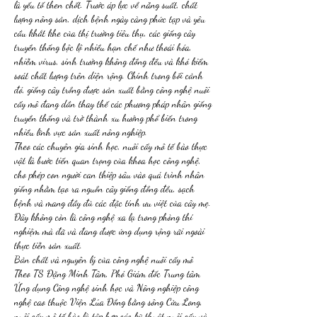
là yếu tố then chốt. Trước áp lực về năng suất, chất 
lượng nông sản, dịch bệnh ngày càng phức tạp và yêu 
cầu khắt khe của thị trường tiêu thụ, các giống cây 
truyền thống bộc lộ nhiều hạn chế như thoái hóa, 
nhiễm virus, sinh trưởng không đồng đều và khó kiểm 
soát chất lượng trên diện rộng. Chính trong bối cảnh 
đó, giống cây trồng được sản xuất bằng công nghệ nuôi 
cấy mô đang dần thay thế các phương pháp nhân giống 
truyền thống và trở thành xu hướng phổ biến trong 
nhiều lĩnh vực sản xuất nông nghiệp.
Theo các chuyên gia sinh học, nuôi cấy mô tế bào thực 
vật là bước tiến quan trọng của khoa học công nghệ, 
cho phép con người can thiệp sâu vào quá trình nhân 
giống nhằm tạo ra nguồn cây giống đồng đều, sạch 
bệnh và mang đầy đủ các đặc tính ưu việt của cây mẹ. 
Đây không còn là công nghệ xa lạ trong phòng thí 
nghiệm mà đã và đang được ứng dụng rộng rãi ngoài 
thực tiễn sản xuất.
Bản chất và nguyên lý của công nghệ nuôi cấy mô
Theo TS Đặng Minh Tâm, Phó Giám đốc Trung tâm 
Ứng dụng Công nghệ sinh học và Nông nghiệp công 
nghệ cao thuộc Viện Lúa Đồng bằng sông Cửu Long, 
nuôi cấy mô tế bào là tập hợp các kỹ thuật nuôi cấy và 