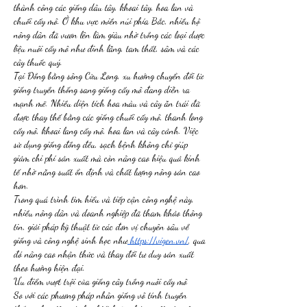
thành công các giống dâu tây, khoai tây, hoa lan và 
chuối cấy mô. Ở khu vực miền núi phía Bắc, nhiều hộ 
nông dân đã vươn lên làm giàu nhờ trồng các loại dược 
liệu nuôi cấy mô như đinh lăng, tam thất, sâm và các 
cây thuốc quý.
Tại Đồng bằng sông Cửu Long, xu hướng chuyển đổi từ 
giống truyền thống sang giống cấy mô đang diễn ra 
mạnh mẽ. Nhiều diện tích hoa màu và cây ăn trái đã 
được thay thế bằng các giống chuối cấy mô, thanh long 
cấy mô, khoai lang cấy mô, hoa lan và cây cảnh. Việc 
sử dụng giống đồng đều, sạch bệnh không chỉ giúp 
giảm chi phí sản xuất mà còn nâng cao hiệu quả kinh 
tế nhờ năng suất ổn định và chất lượng nông sản cao 
hơn.
Trong quá trình tìm hiểu và tiếp cận công nghệ này, 
nhiều nông dân và doanh nghiệp đã tham khảo thông 
tin, giải pháp kỹ thuật từ các đơn vị chuyên sâu về 
giống và công nghệ sinh học như
https://vigen.vn/
, qua 
đó nâng cao nhận thức và thay đổi tư duy sản xuất 
theo hướng hiện đại.
Ưu điểm vượt trội của giống cây trồng nuôi cấy mô
So với các phương pháp nhân giống vô tính truyền 