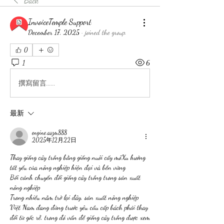
Back
InvoiceTemple Support
December 17, 2025
·
joined the group.
0
1
6
撰寫留言......
最新
engine.aszm888
2025年12月22日
Thay giống cây trồng bằng giống nuôi cấy môXu hướng 
tất yếu của nông nghiệp hiện đại và bền vững
Bối cảnh chuyển đổi giống cây trồng trong sản xuất 
nông nghiệp
Trong nhiều năm trở lại đây, sản xuất nông nghiệp 
Việt Nam đang đứng trước yêu cầu cấp bách phải thay 
đổi từ gốc rễ, trong đó vấn đề giống cây trồng được xem 