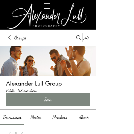
Groups
Alexander Lull Group
Public
·
98 members
Join
Discussion
Media
Members
About