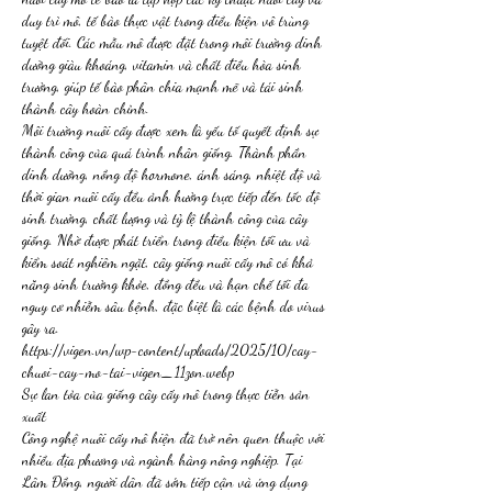
duy trì mô, tế bào thực vật trong điều kiện vô trùng 
tuyệt đối. Các mẫu mô được đặt trong môi trường dinh 
dưỡng giàu khoáng, vitamin và chất điều hòa sinh 
trưởng, giúp tế bào phân chia mạnh mẽ và tái sinh 
thành cây hoàn chỉnh.
Môi trường nuôi cấy được xem là yếu tố quyết định sự 
thành công của quá trình nhân giống. Thành phần 
dinh dưỡng, nồng độ hormone, ánh sáng, nhiệt độ và 
thời gian nuôi cấy đều ảnh hưởng trực tiếp đến tốc độ 
sinh trưởng, chất lượng và tỷ lệ thành công của cây 
giống. Nhờ được phát triển trong điều kiện tối ưu và 
kiểm soát nghiêm ngặt, cây giống nuôi cấy mô có khả 
năng sinh trưởng khỏe, đồng đều và hạn chế tối đa 
nguy cơ nhiễm sâu bệnh, đặc biệt là các bệnh do virus 
gây ra.
https://vigen.vn/wp-content/uploads/2025/10/cay-
chuoi-cay-mo-tai-vigen_11zon.webp
Sự lan tỏa của giống cây cấy mô trong thực tiễn sản 
xuất
Công nghệ nuôi cấy mô hiện đã trở nên quen thuộc với 
nhiều địa phương và ngành hàng nông nghiệp. Tại 
Lâm Đồng, người dân đã sớm tiếp cận và ứng dụng 