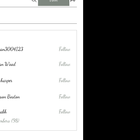
tran3004123
Follow
004123
lan Wood
Follow
 harper
Follow
son Boston
Follow
habh
Follow
mbers (98)