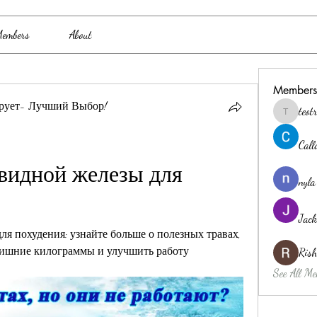
embers
About
Members
рует- Лучший Выбор!
teo
teotran3
Cal
видной железы для 
nyla
Jack
я похудения: узнайте больше о полезных травах, 
лишние килограммы и улучшить работу 
Ris
See All Me