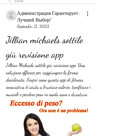
Back
Администрация Гарантирует-
Лучший Выбор!
September 11, 2023
Jillian michaels sottile 
giù revisione app
Jillian Michaels sottile giù revisione app: Una 
soluzione efficace per raggiungere la forma 
desiderata. Scopri come questa app di fitness 
innovativa ti aiuta a bruciare calorie, tonificare i 
muscoli e perdere peso in modo sano e duraturo.