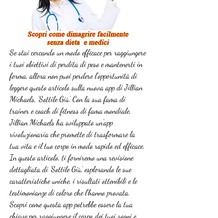
Se stai cercando un modo efficace per raggiungere 
i tuoi obiettivi di perdita di peso e mantenerti in 
forma, allora non puoi perdere l'opportunità di 
leggere questo articolo sulla nuova app di Jillian 
Michaels, 'Sottile Giù'. Con la sua fama di 
trainer e coach di fitness di fama mondiale, 
Jillian Michaels ha sviluppato un'app 
rivoluzionaria che promette di trasformare la 
tua vita e il tuo corpo in modo rapido ed efficace. 
In questo articolo, ti forniremo una revisione 
dettagliata di 'Sottile Giù', esplorando le sue 
caratteristiche uniche, i risultati ottenibili e le 
testimonianze di coloro che l'hanno provata. 
Scopri come questa app potrebbe essere la tua 
chiave per raggiungere il corpo dei tuoi sogni e 