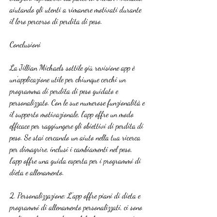
aiutando gli utenti a rimanere motivati durante 
il loro percorso di perdita di peso.
Conclusioni
La Jillian Michaels sottile giù revisione app è 
un'applicazione utile per chiunque cerchi un 
programma di perdita di peso guidato e 
personalizzato. Con le sue numerose funzionalità e 
il supporto motivazionale, l'app offre un modo 
efficace per raggiungere gli obiettivi di perdita di 
peso. Se stai cercando un aiuto nella tua ricerca 
per dimagrire, inclusi i cambiamenti nel peso, 
l'app offre una guida esperta per i programmi di 
dieta e allenamento.
2. Personalizzazione: L'app offre piani di dieta e 
programmi di allenamento personalizzati, ci sono 