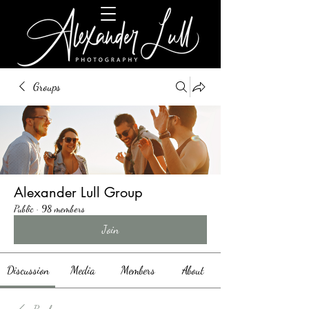
Groups
Alexander Lull Group
Public
·
98 members
Join
Discussion
Media
Members
About