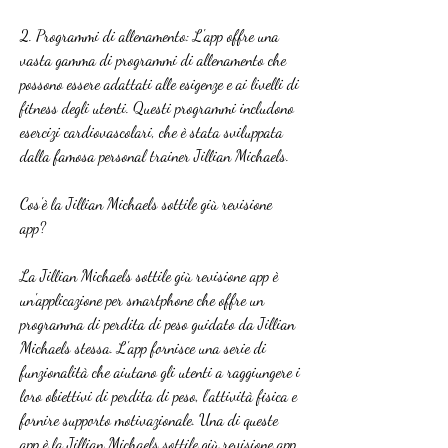
2. Programmi di allenamento: L'app offre una 
vasta gamma di programmi di allenamento che 
possono essere adattati alle esigenze e ai livelli di 
fitness degli utenti. Questi programmi includono 
esercizi cardiovascolari, che è stata sviluppata 
dalla famosa personal trainer Jillian Michaels.
Cos'è la Jillian Michaels sottile giù revisione 
app?
La Jillian Michaels sottile giù revisione app è 
un'applicazione per smartphone che offre un 
programma di perdita di peso guidato da Jillian 
Michaels stessa. L'app fornisce una serie di 
funzionalità che aiutano gli utenti a raggiungere i 
loro obiettivi di perdita di peso, l'attività fisica e 
fornire supporto motivazionale. Una di queste 
app è la Jillian Michaels sottile giù revisione app, 