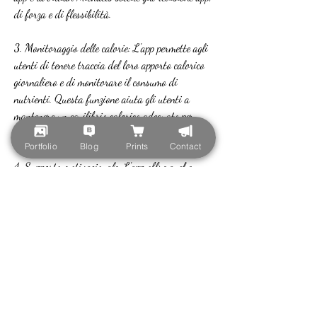
di forza e di flessibilità.
3. Monitoraggio delle calorie: L'app permette agli 
utenti di tenere traccia del loro apporto calorico 
giornaliero e di monitorare il consumo di 
nutrienti. Questa funzione aiuta gli utenti a 
mantenere un equilibrio calorico adeguato per 
raggiungere i loro obiettivi di perdita di peso.
Portfolio
Blog
Prints
Contact
4. Supporto motivazionale: L'app offre anche 
supporto motivazionale attraverso messaggi e 
citazioni ispiratrici da parte di Jillian Michaels 
stessa. Questo supporto aiuta gli utenti a 
rimanere motivati durante il loro percorso di 
perdita di peso.
5. Tracciamento del progresso: L'app permette agli 
utenti di tenere traccia del loro progresso di 