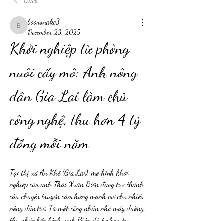
Back
boonsnake3
boonsnake3
December 23, 2025
Khởi nghiệp từ phòng 
nuôi cấy mô: Anh nông 
dân Gia Lai làm chủ 
công nghệ, thu hơn 4 tỷ 
đồng mỗi năm
Tại thị xã An Khê (Gia Lai), mô hình khởi 
nghiệp của anh Thái Xuân Biên đang trở thành 
câu chuyện truyền cảm hứng mạnh mẽ cho nhiều 
nông dân trẻ. Từ một công nhân nhà máy đường, 
thu nhập bấp bênh, anh Biên đã tự học, tự 