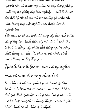
nghiên cứu và mạnh dạn đầu tư xây dựng phòng 
nuôi cấy mô giống cây lâm nghiệp – một lĩnh vực 
đòi hỏi kỹ thuật cao mà trước đây gần như chỉ 
nằm trong tay viện nghiên cứu hoặc doanh 
nghiệp lớn.
Đến nay, cơ sở của anh đã cung cấp hơn 4,5 triệu 
cây giống keo, bạch đàn cấy mô, đạt doanh thu 
trên 4 tỷ đồng, góp phần chủ động nguồn giống 
chất lượng cao cho địa phương và nhiều tỉnh 
miền Trung – Tây Nguyên.
Hành trình bước vào công nghệ 
cao của một nông dân trẻ
Sau khi rời nhà máy đường vì thu nhập bấp 
bênh, anh Biên trở về quê sản xuất trên 1,5ha 
đất gia đình giao lại. Trồng sắn, trồng rau, rồi 
mô hình gì cũng thử, nhưng “được mùa mất giá” 
khiến kinh tế vẫn không ổn định.