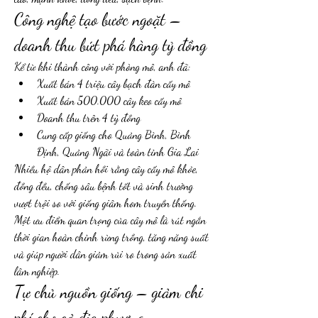
Công nghệ tạo bước ngoặt – 
doanh thu bứt phá hàng tỷ đồng
Kể từ khi thành công với phòng mô, anh đã:
Xuất bán 4 triệu cây bạch đàn cấy mô
Xuất bán 500.000 cây keo cấy mô
Doanh thu trên 4 tỷ đồng
Cung cấp giống cho Quảng Bình, Bình 
Định, Quảng Ngãi và toàn tỉnh Gia Lai
Nhiều hộ dân phản hồi rằng cây cấy mô khỏe, 
đồng đều, chống sâu bệnh tốt và sinh trưởng 
vượt trội so với giống giâm hom truyền thống.
Một ưu điểm quan trọng của cây mô là rút ngắn 
thời gian hoàn chỉnh rừng trồng, tăng năng suất 
và giúp người dân giảm rủi ro trong sản xuất 
lâm nghiệp.
Tự chủ nguồn giống – giảm chi 
phí cho cả địa phương