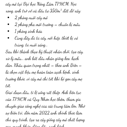
cấy mô tại Đại học Nông Lâm TP.HCM. Học 
xong, anh trở về và đầu tư 350m² đất để xây:
2 phòng nuôi cấy mô
2 phòng pha môi trường – chuẩn bị mẫu
1 phòng sinh hóa
Cùng đầy đủ tủ cấy, nồi hấp, thiết bị vô 
trùng, tủ nuôi sáng…
Sau khi thành thạo kỹ thuật nhân chồi, tạo cây, 
xử lý mẫu… anh bắt đầu nhân giống keo, bạch 
đàn. Khâu quan trọng nhất – theo anh Biên – 
là chọn vật liệu mẹ hoàn toàn sạch bệnh, sinh 
trưởng khỏe, vì cây mô chỉ tốt khi bộ gen cây mẹ 
tốt.
Giai đoạn đầu, tỉ lệ sống rất thấp. Anh liên tục 
vào TP.HCM và Quy Nhơn học thêm, tham gia 
chuyển giao công nghệ của các trung tâm lớn. Nhờ 
sự kiên trì, đến năm 2022 anh chính thức làm 
chủ quy trình, tạo ra cây giống cấy mô chất lượng 
cao, mạnh khỏe, đồng đều, sạch bệnh.