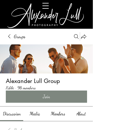
Groups
Alexander Lull Group
Public
·
98 members
Join
Discussion
Media
Members
About