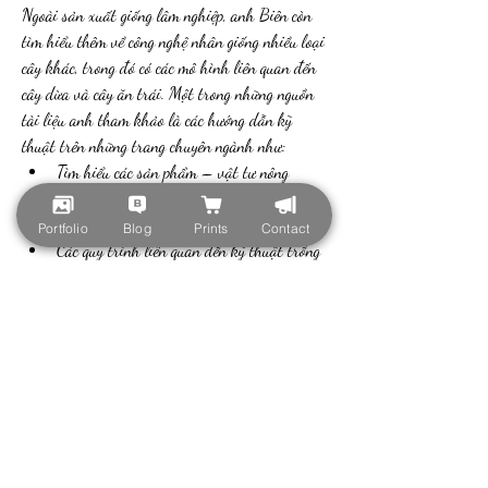
Ngoài sản xuất giống lâm nghiệp, anh Biên còn 
tìm hiểu thêm về công nghệ nhân giống nhiều loại 
cây khác, trong đó có các mô hình liên quan đến 
cây dừa và cây ăn trái. Một trong những nguồn 
tài liệu anh tham khảo là các hướng dẫn kỹ 
thuật trên những trang chuyên ngành như:
Tìm hiểu các sản phẩm – vật tư nông 
nghiệp ứng dụng trong kỹ thuật nhân giống:
👉 
https://vigen.vn/
Portfolio
Blog
Prints
Contact
Các quy trình liên quan đến kỹ thuật trồng 
và chăm sóc cây dừa sáp giúp người dân 
hiểu rõ hơn về nhu cầu của cây mô khi đưa 
ra môi trường thật:👉 
https://vigen.vn/cay-giong-dua-sap-f1/
Những kiến thức này giúp anh hoàn thiện hơn 
quy trình ươm giống, cũng như hướng tới việc 
phát triển phòng mô theo hướng đa dạng hóa sản 
phẩm trong tương lai.