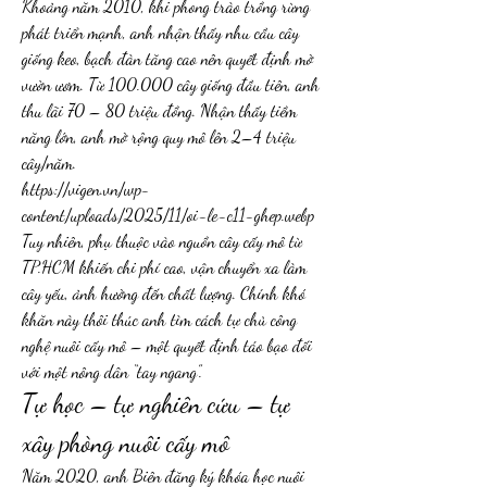
Khoảng năm 2010, khi phong trào trồng rừng 
phát triển mạnh, anh nhận thấy nhu cầu cây 
giống keo, bạch đàn tăng cao nên quyết định mở 
vườn ươm. Từ 100.000 cây giống đầu tiên, anh 
thu lãi 70 – 80 triệu đồng. Nhận thấy tiềm 
năng lớn, anh mở rộng quy mô lên 2–4 triệu 
cây/năm.
https://vigen.vn/wp-
content/uploads/2025/11/oi-le-c11-ghep.webp
Tuy nhiên, phụ thuộc vào nguồn cây cấy mô từ 
TP.HCM khiến chi phí cao, vận chuyển xa làm 
cây yếu, ảnh hưởng đến chất lượng. Chính khó 
khăn này thôi thúc anh tìm cách tự chủ công 
nghệ nuôi cấy mô – một quyết định táo bạo đối 
với một nông dân “tay ngang”.
Tự học – tự nghiên cứu – tự 
xây phòng nuôi cấy mô
Năm 2020, anh Biên đăng ký khóa học nuôi 