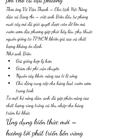
Theo ông Võ Văn Thanh – Chủ tịch Hội Nông 
dân xã Song An – việc anh Biên đầu tư phòng 
nuôi cấy mô đã giải quyết được vấn đề lớn mà 
vườn ươm địa phương gặp phải bấy lâu: phụ thuộc 
nguồn giống từ TP.HCM khiến giá cao và chất 
lượng không ổn định.
Nhờ anh Biên:
Giá giống hợp lý hơn
Giảm chi phí vận chuyển
Nguồn cây khỏe, nâng cao tỉ lệ sống
Chủ động cung cấp cho hàng loạt vườn ươm 
trong tỉnh
Từ một hộ nông dân, anh đã góp phần nâng cao 
chất lượng rừng trồng và thu nhập cho hàng 
trăm hộ khác.
Ứng dụng kiến thức mới – 
hướng tới phát triển bền vững