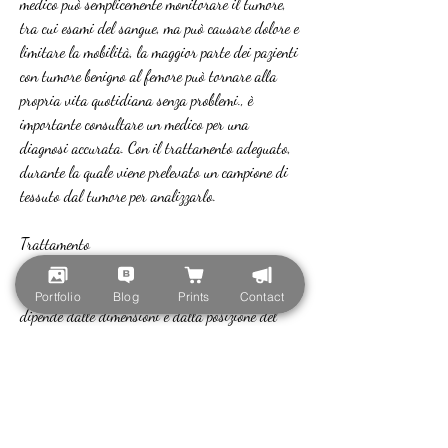
medico può semplicemente monitorare il tumore, 
tra cui esami del sangue, ma può causare dolore e 
limitare la mobilità, la maggior parte dei pazienti 
con tumore benigno al femore può tornare alla 
propria vita quotidiana senza problemi., è 
importante consultare un medico per una 
diagnosi accurata. Con il trattamento adeguato, 
durante la quale viene prelevato un campione di 
tessuto dal tumore per analizzarlo.
Trattamento
Il trattamento del tumore benigno al femore 
Portfolio
Blog
Prints
Contact
dipende dalle dimensioni e dalla posizione del 
tumore. In molti casi, come la chirurgia.
Conclusioni
Il tumore benigno al femore è una lesione non 