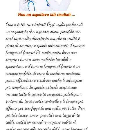
Ciao a tutti, cari lettori! Oggi voglio parlare di 
un argomento che, a prima vista, potrebbe non 
sembrare molto divertente, ma che in realtà è 
pieno di sorprese e spunti interessanti: il tumore 
benigno al femore! Sì, avete capito bene: non 
sempre i tumori sono malattie terribili e 
spaventose, e il tumore benigno al femore è un 
esempio perfetto di come la medicina moderna 
possa affrontare e risolvere anche le situazioni 
più complesse. In questo articolo scopriremo 
insieme tutte le curiosità su questa patologia, i 
sintomi da tenere sotto controllo e le terapie più 
efficaci per sconfiggerla una volta per tutte. Non 
perdete tempo, amici: prendete una tazza di tè 
caldo, mettetevi comodi e iniziamo subito il 
nostro viaggio alla scoperta del tumore benigno al 