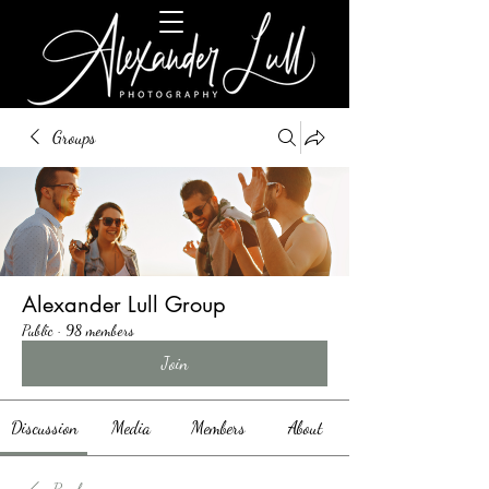
Groups
Alexander Lull Group
Public
·
98 members
Join
Discussion
Media
Members
About