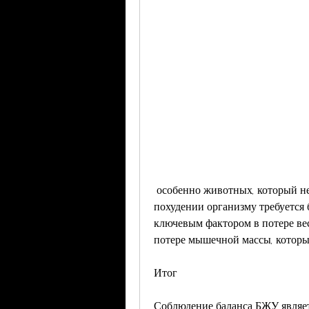
 особенно животных, который необходим для роста и восстановления мышц. При 
похудении организму требуется б
ключевым фактором в потере вес
потере мышечной массы, который
Итог
Соблюдение баланса БЖУ являет