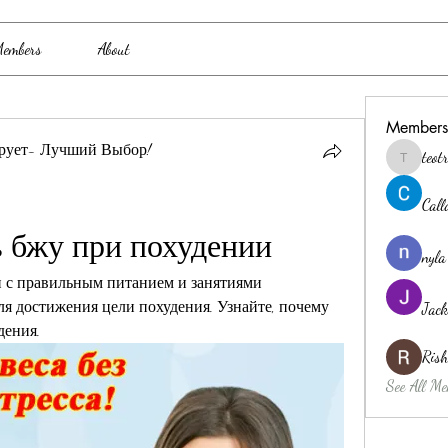
embers
About
Members
рует- Лучший Выбор!
teo
teotran3
Cal
ь бжу при похудении
nyla
 с правильным питанием и занятиями 
я достижения цели похудения. Узнайте, почему 
Jack
дения.
Ris
See All Me