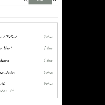
tran3004123
Follow
004123
lan Wood
Follow
 harper
Follow
son Boston
Follow
habh
Follow
mbers (97)