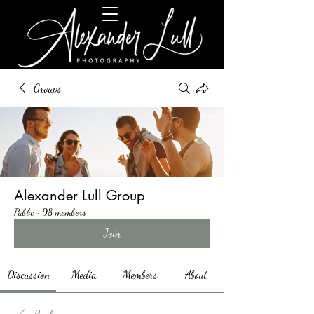
Groups
Alexander Lull Group
Public
·
98 members
Join
Discussion
Media
Members
About