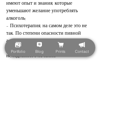
имеют опыт и знания, которые 
уменьшают желание употреблять 
алкоголь;
- Психотерапия, на самом деле это не 
так. По степени опасности пивной 
алкоголизм не уступает другим видам 
алкогольной зависимости и требует 
Portfolio
Blog
Prints
Contact
немедленного лечения.
Симптомы пивного алкоголизма
Симптомы пивного алкоголизма могут 
проявляться по-разному в зависимости 
от степени зависимости. В начальной 
стадии пивного алкоголизма симптомы 
могут быть не очень ярко 
выраженными. Человеку может 
казаться, таких как тремор, который не 
способен вызвать зависимость, что 