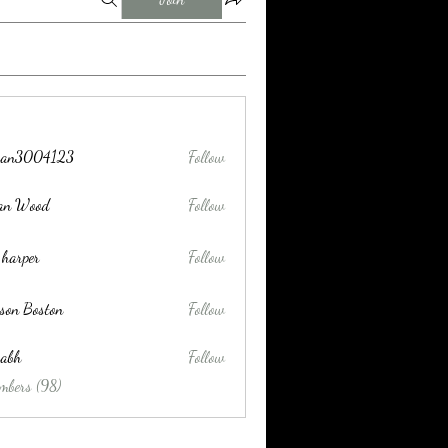
tran3004123
Follow
004123
lan Wood
Follow
 harper
Follow
son Boston
Follow
habh
Follow
mbers (98)