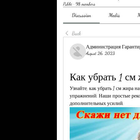
Public
·
98 members
Discussion
Media
M
Back
Администрация Гаранти
August 26, 2023
Как убрать 1 см
Узнайте, как убрать 1 см жира 
упражнений. Наши простые реко
дополнительных усилий.