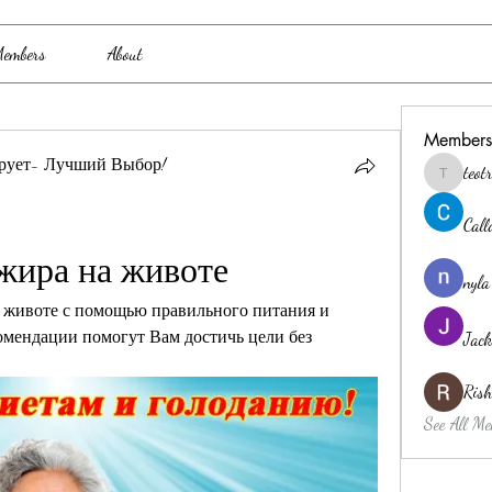
embers
About
Members
рует- Лучший Выбор!
teo
teotran3
Cal
 жира на животе
nyla
на животе с помощью правильного питания и 
мендации помогут Вам достичь цели без 
Jack
Ris
See All Me