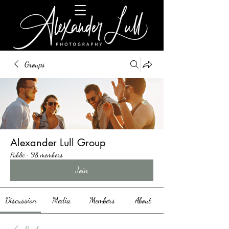
Groups
Alexander Lull Group
Public
·
98 members
Join
Discussion
Media
Members
About