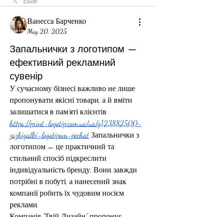
Back
Ванесса Барченко
May 20, 2025
Запальнички з логотипом —
ефективний рекламний
сувенір
У сучасному бізнесі важливо не лише 
пропонувати якісні товари, а й вміти 
залишатися в пам’яті клієнтів 
https://print-logotip.com.ua/ua/g123882500-
zazhigalki-logotipom-pechat
 Запальнички з 
логотипом — це практичний та 
стильний спосіб підкреслити 
індивідуальність бренду. Вони завжди 
потрібні в побуті, а нанесений знак 
компанії робить їх чудовим носієм 
реклами.
Компанія "Твій Дизайн" пропонує 