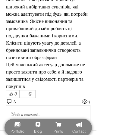
широкий вибір таких сувенірів, які 
можна адаптувати під будь-які потреби 
замовника. Якісне виконання та 
привабливий дизайн роблять ці 
подарунки бажаними і корисними. 
Клієнти цінують увагу до деталей, а 
брендовані запальнички створюють 
позитивний образ фірми.
Цей маленький аксесуар допоможе не 
просто заявити про себе, а й надовго 
залишитися у свідомості партнерів та 
покупців.
0
0
4
Write a comment...
Portfolio
Blog
Prints
Contact