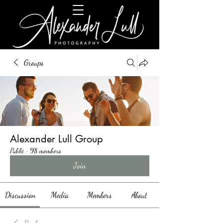
Groups
Alexander Lull Group
Public
·
98 members
Join
Discussion
Media
Members
About