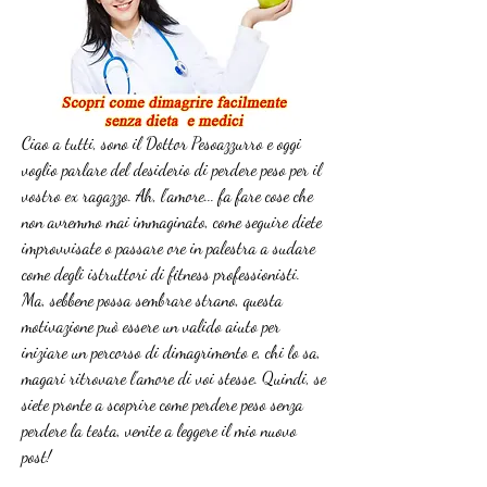
Ciao a tutti, sono il Dottor Pesoazzurro e oggi 
voglio parlare del desiderio di perdere peso per il 
vostro ex ragazzo. Ah, l'amore... fa fare cose che 
non avremmo mai immaginato, come seguire diete 
improvvisate o passare ore in palestra a sudare 
come degli istruttori di fitness professionisti. 
Ma, sebbene possa sembrare strano, questa 
motivazione può essere un valido aiuto per 
iniziare un percorso di dimagrimento e, chi lo sa, 
magari ritrovare l'amore di voi stesse. Quindi, se 
siete pronte a scoprire come perdere peso senza 
perdere la testa, venite a leggere il mio nuovo 
post!