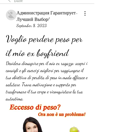
Back
Администрация Гарантирует-
Лучший Выбор!
September 8, 2023
Voglio perdere peso per 
il mio ex boyfriend
Desidero dimagrire per il mio ex ragazzo: scopri i 
consigli e gli esercizi migliori per raggiungere il 
tuo obiettivo di perdita di peso in modo efficace e 
salutare. Trova motivazione e supporto per 
trasformare il tuo corpo e riconquistare la tua 
autostima.