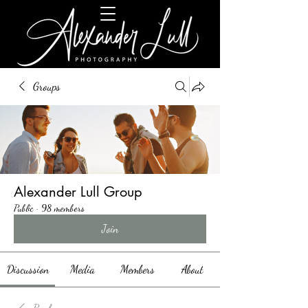
Groups
Alexander Lull Group
Public
·
98 members
Join
Discussion
Media
Members
About