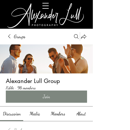
Groups
Alexander Lull Group
Public
·
98 members
Join
Discussion
Media
Members
About