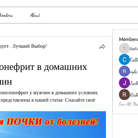
embers
About
Members
рует- Лучший Выбор!
teo
teotran3
Cal
онефрит в домашних 
nyla
чин
Jack
 пиелонефрит у мужчин в домашних условиях. 
Ris
редставлены в нашей статье. Спасайте своё 
See All Me