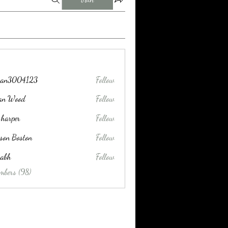
tran3004123
Follow
004123
lan Wood
Follow
 harper
Follow
son Boston
Follow
habh
Follow
mbers (98)