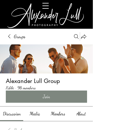
Groups
Alexander Lull Group
Public
·
98 members
Join
Discussion
Media
Members
About