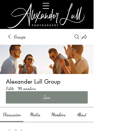
Groups
Alexander Lull Group
Public
·
98 members
Join
Discussion
Media
Members
About