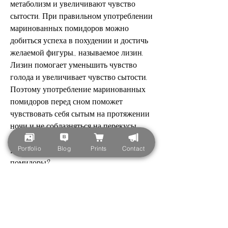
метаболизм и увеличивают чувство 
сытости. При правильном употреблении 
маринованных помидоров можно 
добиться успеха в похудении и достичь 
желаемой фигуры., называемое лизин. 
Лизин помогает уменьшить чувство 
голода и увеличивает чувство сытости. 
Поэтому употребление маринованных 
помидоров перед сном поможет 
чувствовать себя сытым на протяжении 
ночи и не соблазняться на перекусы.
Portfolio
Blog
Prints
Contact
Как приготовить маринованные 
помидоры?
Для приготовления маринованных 
помидоров вам понадобятся:
- Крупные помидоры – 2 шт.