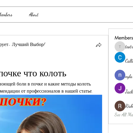
embers
About
Members
рует- Лучший Выбор!
teo
teotran3
Cal
очке что колоть
nyla
ноющей боли в почке и какие методы колоть, 
омендации от профессионалов в нашей статье.
Jack
Ris
See All Me