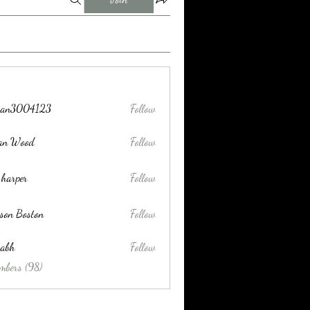
tran3004123
Follow
004123
lan Wood
Follow
 harper
Follow
son Boston
Follow
habh
Follow
mbers (98)