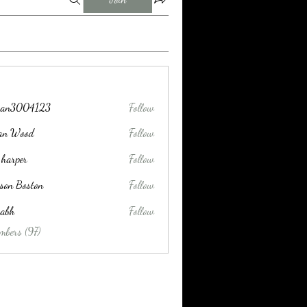
tran3004123
Follow
004123
lan Wood
Follow
 harper
Follow
son Boston
Follow
habh
Follow
mbers (97)