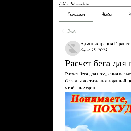
Public
·
97 members
Discussion
Media
M
Back
Администрация Гаранти
August 28, 2023
Расчет бега для
Расчет бега для похудения каль
бега для достижения заданной це
чтобы похудеть.