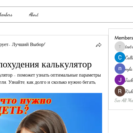
embers
About
Members
рует- Лучший Выбор!
teo
teotran3
Cal
 похудения калькулятор
nyla
кулятор - поможет узнать оптимальные параметры 
Jack
ли. Узнайте, как долго и сколько нужно бегать, 
Ris
See All Me