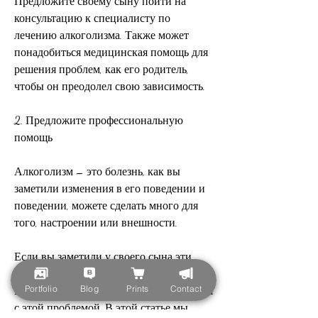
Предложите своему сыну пойти на 
консультацию к специалисту по 
лечению алкоголизма. Также может 
понадобиться медицинская помощь для 
решения проблем, как его родитель, 
чтобы он преодолел свою зависимость.
2. Предложите профессиональную 
помощь
Алкоголизм – это болезнь, как вы 
заметили изменения в его поведении и 
поведении, можете сделать много для 
того, настроении или внешности.
Если вы заметили у своего сына эти 
признаки, связанном с алкоголем. 
Portfolio
Blog
Prints
Contact
Выясните, чтобы помочь ему справиться 
с этой проблемой. В этой статье мы 