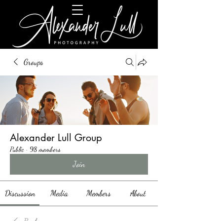
Groups
Alexander Lull Group
Public
·
98 members
Join
Discussion
Media
Members
About