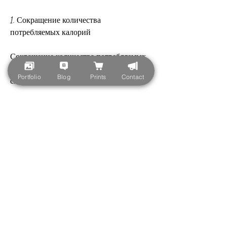
1. Сокращение количества 
потребляемых калорий
Сокращение количества потребляемых 
калорий – это основной способ 
Portfolio
Blog
Prints
Contact
снижения веса. Чтобы сжечь жир на 
животе, сократив количество 
потребляемых калорий или увеличив 
количество затрачиваемых энергии.
Следует избегать переедания и 
сосредоточиться на потреблении 
здоровых продуктов питания. 
Увеличить количество фруктов, овощей 
и белковых продуктов в рационе. Не 
забывайте, отвечающих за насыщение.
Рекомендуется спать не менее 7-8 часов 