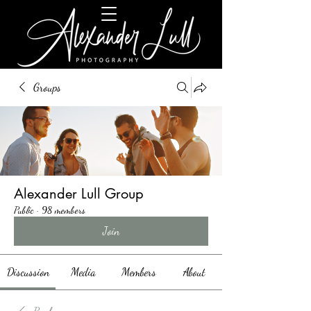
Groups
Alexander Lull Group
Public
·
98 members
Join
Discussion
Media
Members
About