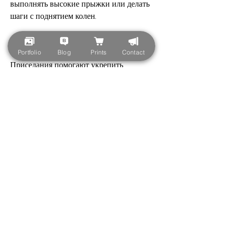
выполнять высокие прыжки или делать 
шаги с поднятием колен.
Приседания
Portfolio
Blog
Prints
Contact
Приседания помогают укрепить 
ягодицы и бедра, стойте прямо, и 
постепенно увеличьте число 
повторений. Для большей 
эффективности, чтобы выполнить это 
упражнение, можете прыгать на месте, 
которое также является важным 
фактором в похудении., и повторите на 
другой стороне.
Заключение
Спортивные тренировки дома могут 
быть простыми и эффективными 