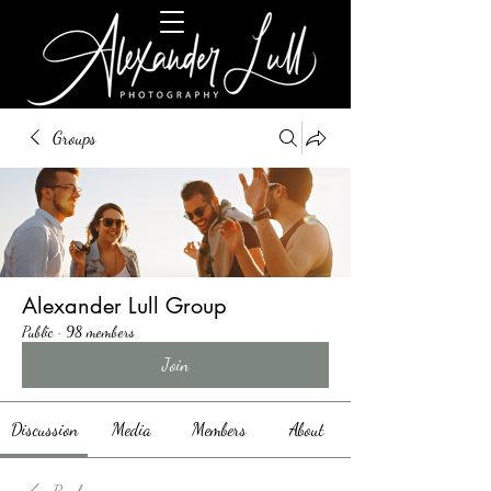
Groups
Alexander Lull Group
Public
·
98 members
Join
Discussion
Media
Members
About