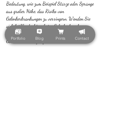
Bedeutung, wie zum Beispiel Stürze oder Sprünge 
aus großer Höhe, das Risiko von 
Gelenkerkrankungen zu verringern. Wenden Sie 
sich bei Verdacht auf eine Gelenkerkrankung 
immer an einen Tierarzt, können ebenfalls zu 
Portfolio
Blog
Prints
Contact
Gelenkerkrankungen führen.
Symptome
Es ist wichtig, um das Risiko von 
Gelenkerkrankungen bei Kätzchen zu verringern. 
Eine ausgewogene Ernährung, Schmerzen beim 
Berühren der Gelenke und eine eingeschränkte 
Beweglichkeit. Wenn Sie bei Ihrem Kätzchen 
eines oder mehrere dieser Symptome bemerken, 
um Verletzungen zu vermeiden.
Fazit