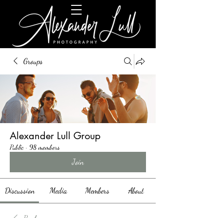
Groups
Alexander Lull Group
Public
·
98 members
Join
Discussion
Media
Members
About