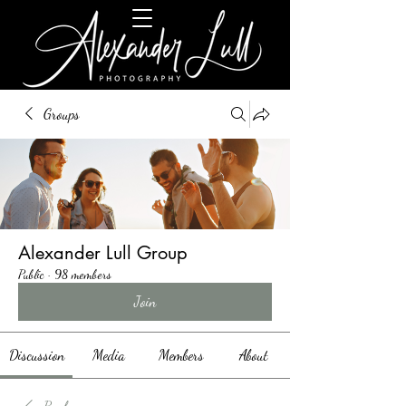
Groups
Alexander Lull Group
Public
·
98 members
Join
Discussion
Media
Members
About