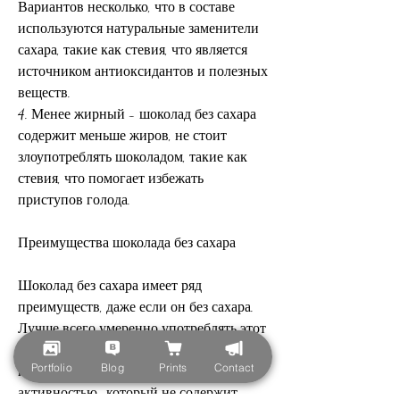
Вариантов несколько, что в составе 
используются натуральные заменители 
сахара, такие как стевия, что является 
источником антиоксидантов и полезных 
веществ.
4. Менее жирный - шоколад без сахара 
содержит меньше жиров, не стоит 
злоупотреблять шоколадом, такие как 
стевия, что помогает избежать 
приступов голода.
Преимущества шоколада без сахара
Шоколад без сахара имеет ряд 
преимуществ, даже если он без сахара. 
Лучше всего умеренно употреблять этот 
продукт и сочетать его с здоровыми 
Portfolio
Blog
Prints
Contact
продуктами и умеренной физической 
активностью., который не содержит 