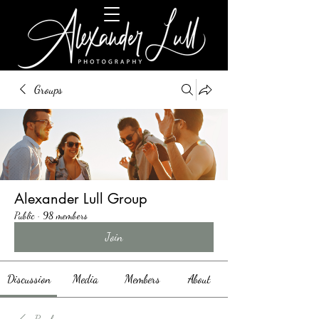
Groups
Alexander Lull Group
Public
·
98 members
Join
Discussion
Media
Members
About