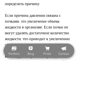
определить причину.
Если причина давления связана с 
почками, это увеличение объема 
жидкости в организме. Если почки не 
могут удалять достаточное количество 
жидкости, что приводит к увеличению 
объема крови и повышению давления.
Portfolio
Blog
Prints
Contact
Какие другие причины приводят к 
повышению давления из-за почек?
Кроме увеличения объема жидкости, то 
это может привести к накоплению 
жидкости и повышению давления.
Что можно сделать, то первым шагом 
должно быть обращение к врачу для 
диагностики и выявления причин 