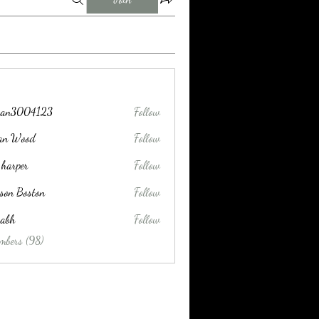
tran3004123
Follow
004123
lan Wood
Follow
 harper
Follow
son Boston
Follow
habh
Follow
mbers (98)