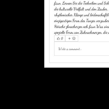
füun. Lernen Sie die Techniken und Schr
die kulturelle Vielfalt und den Zauber, 
rhythmischer Klänge und leidenschaftli
einzigartigen Form des Tanzes verzauber
Höische zhnscherzen nch füun Was sind
spezielle Form von Zahnschmerzen, die 
0
Write a comment...