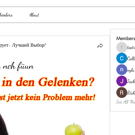
embers
About
Members
рует- Лучший Выбор!
teo
teotran3
Cal
n nch füun
nyla
Jack
Ris
See All Me