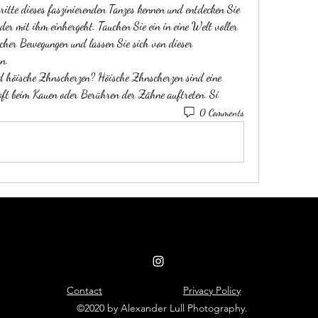
itte dieses faszinierenden Tanzes kennen und entdecken Sie 
der mit ihm einhergeht. Tauchen Sie ein in eine Welt voller 
cher Bewegungen und lassen Sie sich von dieser 
n.
 höische Zhnscherzen? Höische Zhnscherzen sind eine 
oft beim Kauen oder Berühren der Zähne auftreten. Si 
0 Comments
Contact
Privacy Policy
©2020 by Alexander Lull Photography.