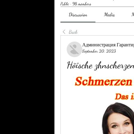
Public
·
98 members
Discussion
Media
M
Back
Администрация Гаранти
September 20, 2023
Höische zhnscherze