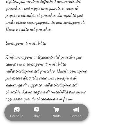
rigidità può rendere difficile il movimento del 
ginocchio e può peggiorare quando si cerca di 
piegare o estendere il ginocchio. La rigidità può 
anche essere accompagnata da una sensazione di 
blocco o scatto nel ginocchio.
Sensazione di instabilità
L'infiammazione ai legamenti del ginocchio può 
causare una sensazione di instabilità 
nell'articolazione del ginocchio. Questa sensazione 
può essere descritta come una sensazione di 
'mancanza di supporto' nell'articolazione del 
ginocchio. La sensazione di instabilità può essere 
aggravata quando si cammina o si fa un 
movimento che richiede una maggiore stabilità 
del ginocchio.
Portfolio
Blog
Prints
Contact
Rumore o scroscio