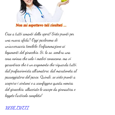
Ciao a tutti amanti dello sport! Siete pronti per 
una nuova sfida? Oggi parleremo di 
un'avversaria temibile: l'infiammazione ai 
legamenti del ginocchio. Sì, lo so, sembra una 
cosa noiosa che solo i medici conoscono, ma vi 
garantisco che è un argomento che riguarda tutti, 
dal professionista all'amatore, dal maratoneta al 
passeggiatore del parco. Quindi, se siete pronti a 
scoprire i sintomi e a sconfiggere questa nemica 
del ginocchio, allacciate le scarpe da ginnastica e 
leggete l'articolo completo!
VEDI TUTTI