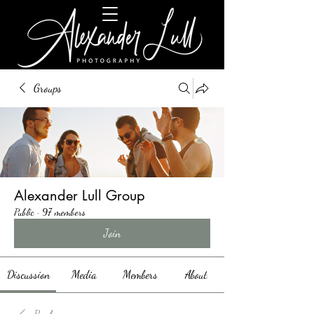
Groups
Alexander Lull Group
Public
·
97 members
Join
Discussion
Media
Members
About