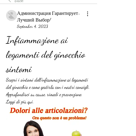
Back
Администрация Гарантирует-
Лучший Выбор!
September 4, 2023
Infiammazione ai 
legamenti del ginocchio 
sintomi
Scopri i sintomi dell'infiammazione ai legamenti 
del ginocchio e come gestirla con i nostri consigli. 
Approfondisci su cause, rimedi e prevenzione. 
Leggi di più qui.