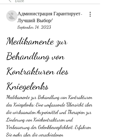
Back
Администрация Гарантирует-
Лучший Выбор!
September 14, 2023
Medikamente zur 
Behandlung von 
Kontrakturen des 
Kniegelenks
Medikamente zur Behandlung von Kontrakturen 
des Kniegelenks: Eine umfassende Übersicht über 
die wirksamsten Arzneimittel und Therapien zur 
Linderung von Kniekontrakturen und 
Verbesserung der Gelenkbeweglichkeit. Erfahren 
Sie mehr über die verschiedenen 