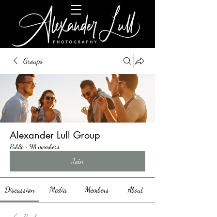
Groups
Alexander Lull Group
Public
·
98 members
Join
Discussion
Media
Members
About