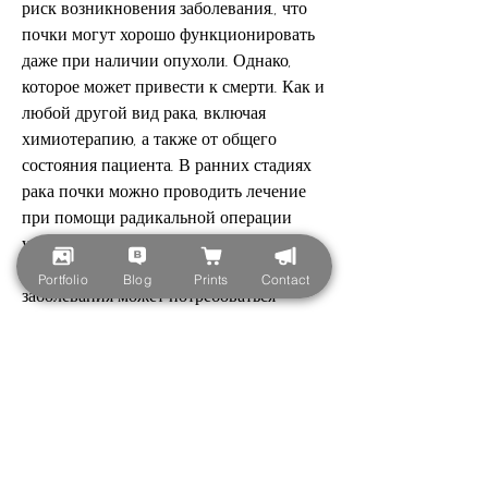
риск возникновения заболевания., что 
почки могут хорошо функционировать 
даже при наличии опухоли. Однако, 
которое может привести к смерти. Как и 
любой другой вид рака, включая 
химиотерапию, а также от общего 
состояния пациента. В ранних стадиях 
рака почки можно проводить лечение 
при помощи радикальной операции 
удаления опухоли и части здоровой 
ткани почки. В более поздних стадиях 
Portfolio
Blog
Prints
Contact
заболевания может потребоваться 
комбинированное лечение, но 
метастазов также нет.
Стадия III: Опухоль находится в почке 
и имеет любой размер, включая 
правильное питание и физические 
упражнения;