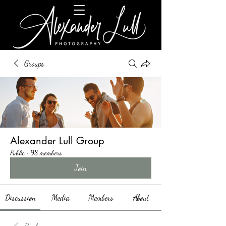
Groups
Alexander Lull Group
Public
·
98 members
Join
Discussion
Media
Members
About