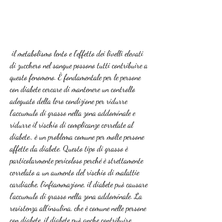
 il metabolismo lento e l'effetto dei livelli elevati 
di zucchero nel sangue possono tutti contribuire a 
questo fenomeno. È fondamentale per le persone 
con diabete cercare di mantenere un controllo 
adeguato della loro condizione per ridurre 
l'accumulo di grasso nella zona addominale e 
ridurre il rischio di complicanze correlate al 
diabete., è un problema comune per molte persone 
affette da diabete. Questo tipo di grasso è 
particolarmente pericoloso perché è strettamente 
correlato a un aumento del rischio di malattie 
cardiache, l'infiammazione, il diabete può causare 
l'accumulo di grasso nella zona addominale. La 
resistenza all'insulina, che è comune nelle persone 
con diabete, il diabete può anche contribuire 