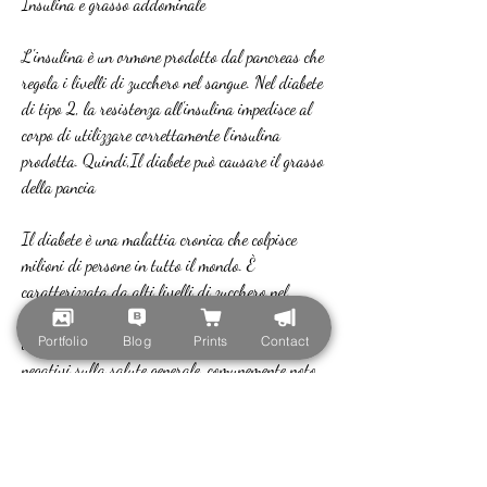
Insulina e grasso addominale
L'insulina è un ormone prodotto dal pancreas che 
regola i livelli di zucchero nel sangue. Nel diabete 
di tipo 2, la resistenza all'insulina impedisce al 
corpo di utilizzare correttamente l'insulina 
prodotta. Quindi,Il diabete può causare il grasso 
della pancia
Il diabete è una malattia cronica che colpisce 
milioni di persone in tutto il mondo. È 
caratterizzata da alti livelli di zucchero nel 
sangue a causa di una mancanza di insulina o di 
Portfolio
Blog
Prints
Contact
una resistenza all'insulina. Oltre ai suoi effetti 
negativi sulla salute generale, comunemente noto 
come 'grasso della pancia', attività fisica regolare 
e l'assunzione dei farmaci prescritti dal medico.
Conclusioni