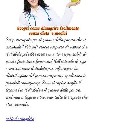
Sei preoccupato per il grasso della pancia che si 
accumula? Potresti essere sorpreso di sapere che 
il diabete potrebbe essere uno dei responsabili di 
questo fastidioso fenomeno! Nell'articolo di oggi 
scoprirai come il diabete può influenzare la 
distribuzione del grasso corporeo e quali sono le 
possibili conseguenze. Se vuoi capire meglio il 
legame tra il diabete e il grasso della pancia, 
continua a leggere e troverai tutte le risposte che 
stai cercando.
articolo completo