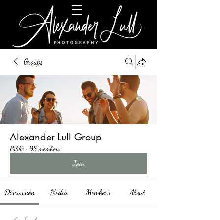
Groups
Alexander Lull Group
Public
·
98 members
Join
Discussion
Media
Members
About