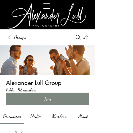
Groups
Alexander Lull Group
Public
·
98 members
Join
Discussion
Media
Members
About