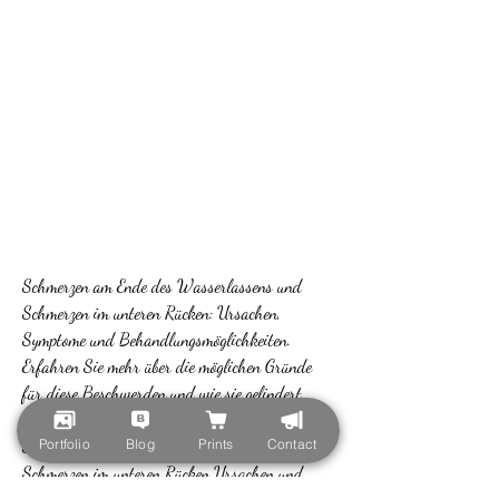
Schmerzen am Ende des Wasserlassens und 
Schmerzen im unteren Rücken: Ursachen, 
Symptome und Behandlungsmöglichkeiten. 
Erfahren Sie mehr über die möglichen Gründe 
für diese Beschwerden und wie sie gelindert 
werden können.
Portfolio
Blog
Prints
Contact
Schmerzen am Ende des Wasserlassens und 
Schmerzen im unteren Rücken Ursachen und 