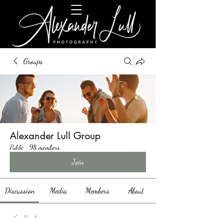
Groups
Alexander Lull Group
Public
·
98 members
Join
Discussion
Media
Members
About