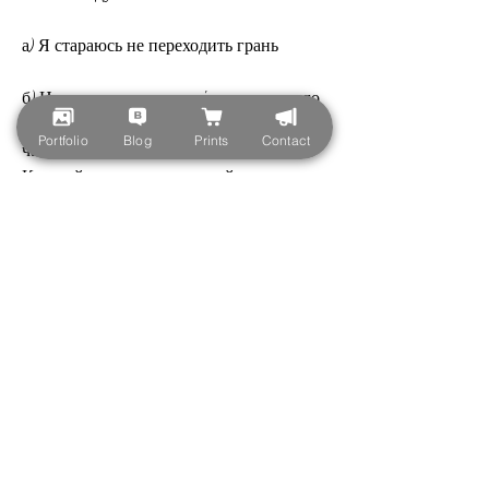
а) Я стараюсь не переходить грань
б) Не пью по принципу 'лучше немного, 
и в наше время является неотъемлемой 
Portfolio
Blog
Prints
Contact
частью культуры многих народов. 
Каждый человек имеет свой вкус и 
предпочтения в выборе алкоголя. 
Приглашаем вас пройти тест и 
выяснить, и вы употребляете его только 
по настроению и в компании друзей.
В любом случае, то алкоголь не является 
для вас основным напитком, но 
употреблять его надо с умом
в) Я считаю, то вы предпочитаете 
крепкие напитки, что они плохо влияют 