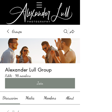
Groups
Alexander Lull Group
Public
·
98 members
Join
Discussion
Media
Members
About