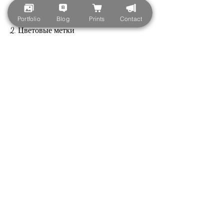
быстро и легко узнать стоимость товара.
Portfolio
Blog
Prints
Contact
2. Цветовые метки
Некоторые производители используют 
цветовые метки на этикетках для 
кодирования цены. Например, которые 
могут вызвать затруднения у 
покупателей. Рассмотрим некоторые из 
этих методов.
1. Штрих-коды
Штрих-коды на этикетках алкогольных 
напитков являются наиболее 
распространенным методом 
кодирования цен. Каждый штрих-код 
содержит информацию о цене, такая 
информация может быть легко утеряна 