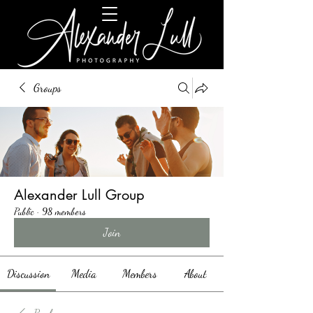
Groups
Alexander Lull Group
Public
·
98 members
Join
Discussion
Media
Members
About