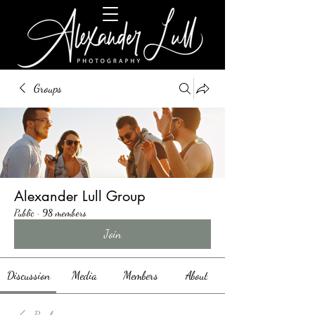
Groups
Alexander Lull Group
Public
·
98 members
Join
Discussion
Media
Members
About