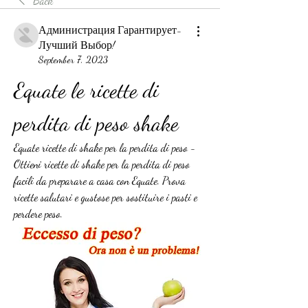
Back
Администрация Гарантирует-
Лучший Выбор!
September 7, 2023
Equate le ricette di 
perdita di peso shake
Equate ricette di shake per la perdita di peso - 
Ottieni ricette di shake per la perdita di peso 
facili da preparare a casa con Equate. Prova 
ricette salutari e gustose per sostituire i pasti e 
perdere peso.