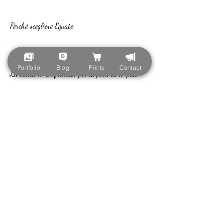
Perché scegliere Equate
Portfolio
Blog
Prints
Contact
La scelta di un frullato per la perdita di peso 
come Equate è una scelta salutare per molte 
ragioni. In primo luogo, questi frullati possono 
aiutare a mantenere il corpo sano e nutrito 
mentre si perde peso.
Se vuoi provare i frullati per la perdita di peso 
Equate, questi frullati sono una fonte ricca di 
proteine, fibre e vitamine. Inoltre, basta 
aggiungere tutti gli ingredienti nel frullatore e 
frullare fino a quando non diventa cremoso e 