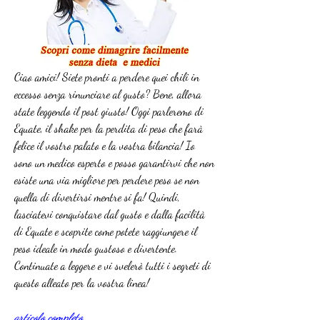
Ciao amici! Siete pronti a perdere quei chili in 
eccesso senza rinunciare al gusto? Bene, allora 
state leggendo il post giusto! Oggi parleremo di 
Equate, il shake per la perdita di peso che farà 
felice il vostro palato e la vostra bilancia! Io 
sono un medico esperto e posso garantirvi che non 
esiste una via migliore per perdere peso se non 
quella di divertirsi mentre si fa! Quindi, 
lasciatevi conquistare dal gusto e dalla facilità 
di Equate e scoprite come potete raggiungere il 
peso ideale in modo gustoso e divertente. 
Continuate a leggere e vi svelerò tutti i segreti di 
questo alleato per la vostra linea!
articolo completo