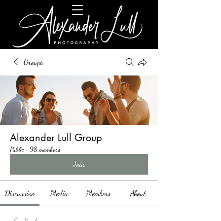
Groups
Alexander Lull Group
Public
·
98 members
Join
Discussion
Media
Members
About