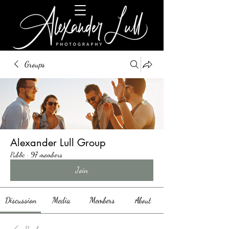
Groups
Alexander Lull Group
Public
·
97 members
Join
Discussion
Media
Members
About