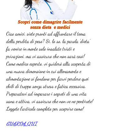
Ciao amici, siete pronti ad affrontare il tema 
della perdita di peso? Sì, lo so, la parola 'dieta' 
fa venire in mente solo insalate tristi e 
privazioni, ma vi assicuro che non sarà così! 
Come medico esperto, vi guiderò alla scoperta di 
una nuova dimensione in cui allenamento e 
alimentazione si fondono per farvi perdere quei 
chili di troppo senza stress e fatica eccessiva. 
Preparatevi ad imparare i segreti di una vita 
sana e attiva, vi assicuro che non ve ne pentirete! 
Leggete l'articolo completo per scoprire come!
GUARDA QUI