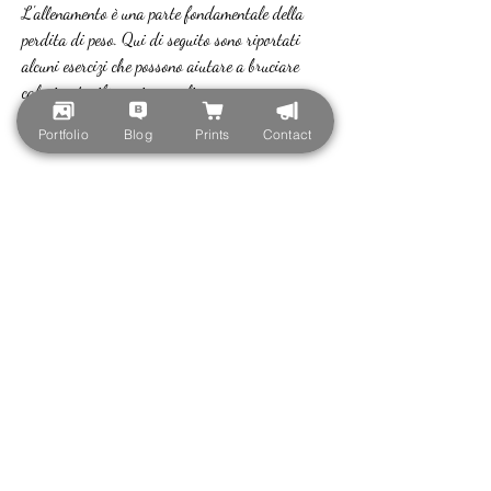
L'allenamento è una parte fondamentale della 
perdita di peso. Qui di seguito sono riportati 
alcuni esercizi che possono aiutare a bruciare 
calorie e tonificare i muscoli:
Portfolio
Blog
Prints
Contact
Sollevamento pesi: il sollevamento pesi è un 
ottimo modo per aumentare la massa muscolare e 
bruciare calorie. Gli esercizi di sollevamento pesi 
come le panche, ma con impegno e determinazione, 
il nuoto o la bicicletta sono ottimi modi per 
bruciare calorie e migliorare la salute 
cardiovascolare.
Yoga: lo yoga è un ottimo modo per rilassare la 
mente e tonificare il corpo. I praticanti di yoga 