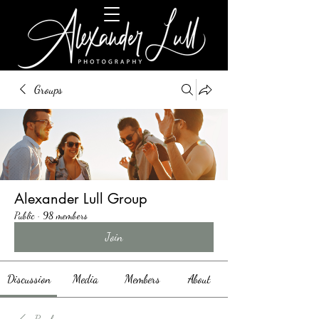
Groups
Alexander Lull Group
Public
·
98 members
Join
Discussion
Media
Members
About