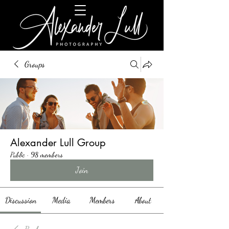
Groups
Alexander Lull Group
Public
·
98 members
Join
Discussion
Media
Members
About