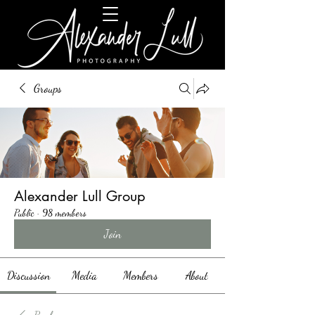
Groups
Alexander Lull Group
Public
·
98 members
Join
Discussion
Media
Members
About