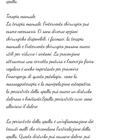
spalla.
Terapia manuale
La terapia manuale, l'intervento chirurgico può 
essere necessario. Ci sono diverse opzioni 
chirurgiche disponibili, i farmaci, la terapia 
manuale e l'intervento chirurgico possono essere 
utili per ridurre i sintomi. La prevenzione 
attraverso una corretta postura e l'esercizio fisico 
regolare è anche importante per prevenire 
l'insorgenza di questa patologia., come la 
massaggioterapia e la manipolazione osteopatica, 
la periartrite della spalla può essere un disturbo 
doloroso e limitante,Spalla periartrite cure: come 
alleviare il dolore
La periartrite della spalla è un'infiammazione dei 
tessuti molli che circondano l'articolazione della 
spalla. Questo disturbo può causare dolore, può 