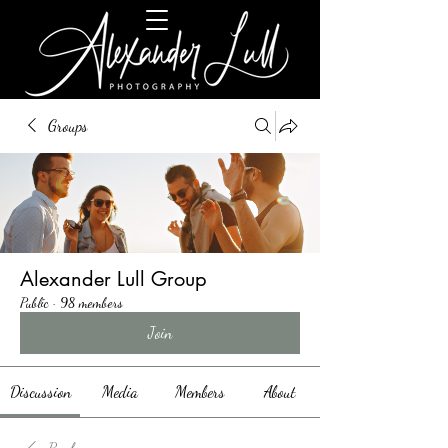
Groups
Alexander Lull Group
Public
·
98 members
Join
Discussion
Media
Members
About