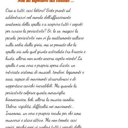
Ciao a tutti, cari lettori! Siete pronti ad 
addentrarvi nel mondo dell'affascinante 
anatomia della spalla e a scoprire tutti i segreti 
per curare la periartrite? Sì, lo so, magari la 
parola 'periartrite' non vi fa esattamente saltare 
sulla sedia dalla gioia, ma se pensate che la 
spalla sia solo quel giunto articolato tra braccio e 
busto, allora non avete ancora capito niente! La 
spalla è una vera e propria opera d'arte, un 
intricato sistema di muscoli, tendini, legamenti e 
ossa, capace di movimenti straordinari e di 
sopportare carichi incredibili. Ma quando la 
periartrite colpisce questa meraviglia 
biomeccanica, beh, allora la musica cambia. 
Dolore, rigidità, difficoltà nei movimenti... 
Insomma, un vero e proprio incubo per chi ama 
muoversi e stare attivo. Ma non temete, cari 
amici, perché oggi vi svelerò tutti i segreti delle 