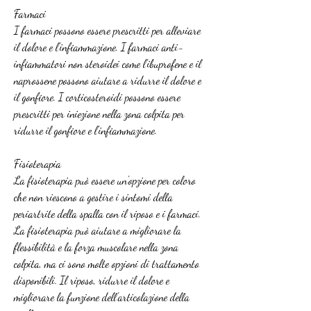
Farmaci
I farmaci possono essere prescritti per alleviare 
il dolore e l'infiammazione. I farmaci anti-
infiammatori non steroidei come l'ibuprofene e il 
naprossene possono aiutare a ridurre il dolore e 
il gonfiore. I corticosteroidi possono essere 
prescritti per iniezione nella zona colpita per 
ridurre il gonfiore e l'infiammazione.
Fisioterapia
La fisioterapia può essere un'opzione per coloro 
che non riescono a gestire i sintomi della 
periartrite della spalla con il riposo e i farmaci. 
La fisioterapia può aiutare a migliorare la 
flessibilità e la forza muscolare nella zona 
colpita, ma ci sono molte opzioni di trattamento 
disponibili. Il riposo, ridurre il dolore e 
migliorare la funzione dell'articolazione della 