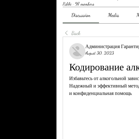
Public
·
97 members
Discussion
Media
M
Back
Администрация Гаранти
August 30, 2023
Кодирование ал
Избавьтесь от алкогольной зави
Надежный и эффективный метод 
и конфиденциальная помощь.