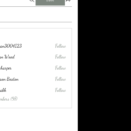
tran3004123
Follow
004123
lan Wood
Follow
 harper
Follow
son Boston
Follow
habh
Follow
mbers (97)