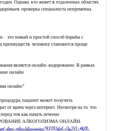
одно. Однако, кто живет в отдаленных областях, 
 здоровьем, проверка специалиста непременна.
 - это новый и простой способ борьбы с 
д преимуществ, человеку становится проще 
вания является онлайн-кодирование. В рамках 
ание онлайн.
зма онлайн?
процедура, пациент может получить 
т от врача через интернет. Несмотря на то, что 
перед тем как начать лечение 
КОДИРОВАНИЕ АЛКОГОЛИЗМА ОНЛАЙН:
k-get-lean-plan/discussion/93181dab-0a20-4bf8-