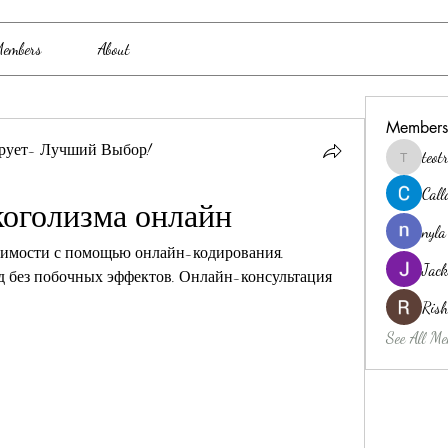
embers
About
Members
рует- Лучший Выбор!
teo
teotran3
Cal
коголизма онлайн
nyla
симости с помощью онлайн-кодирования. 
Jack
без побочных эффектов. Онлайн-консультация 
Ris
See All Me