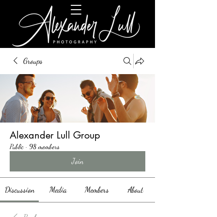
Groups
Alexander Lull Group
Public
·
98 members
Join
Discussion
Media
Members
About