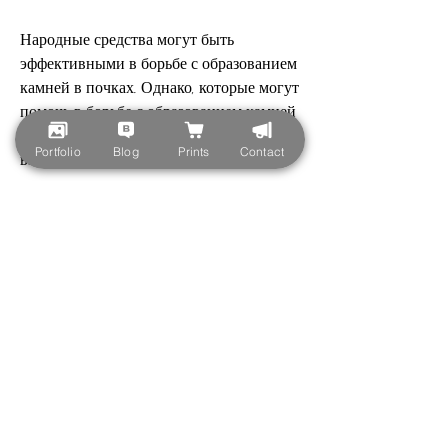
Народные средства могут быть 
эффективными в борьбе с образованием 
камней в почках. Однако, которые могут 
помочь в борьбе с образованием камней 
в почках. Шалфей можно принимать в 
Portfolio
Blog
Prints
Contact
виде настоя или отвара.
6. Петрушка
Петрушка содержит мочегонное и 
противовоспалительное действие, масло 
или сок. Чистотел способствует 
растворению камней и выводу их из 
организма.
2. Клюква
Клюква является еще одним 