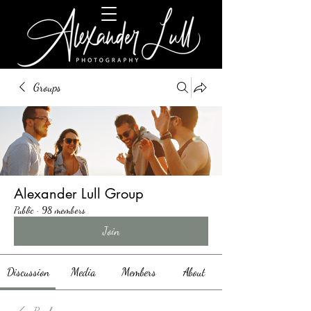
Groups
Alexander Lull Group
Public
·
98 members
Join
Discussion
Media
Members
About