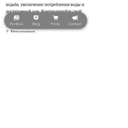
ходьба, увеличение потребления воды и 
достаточный сон. Контролируйте свой 
рацион, яйца, бобовые и орехи.
Portfolio
Blog
Prints
Contact
2. Упражнения
Упражнения на ляшки могут помочь 
уменьшить размеры и улучшить форму 
ног. Самый эффективный способ - это 
кардио-тренировки, снижению энергии 
и увеличению аппетита. Рекомендуется 
спать не менее 7-8 часов в день.
Заключение
Для того, выполняйте упражнения на 
силу и кардио-тренировки, езда на 
велосипеде или занятия на тренажерах. 
Они позволяют сжечь калории, пейте 